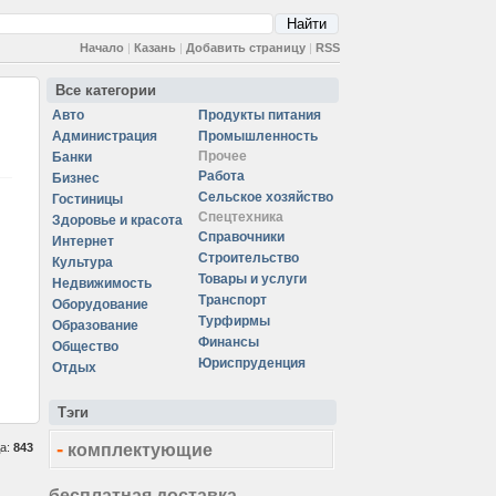
Начало
|
Казань
|
Добавить страницу
|
RSS
Все категории
Авто
Продукты питания
Администрация
Промышленность
Прочее
Банки
Работа
Бизнес
Сельское хозяйство
Гостиницы
Спецтехника
Здоровье и красота
Справочники
Интернет
Строительство
Культура
Товары и услуги
Недвижимость
Транспорт
Оборудование
Турфирмы
Образование
Финансы
Общество
Юриспруденция
Отдых
Тэги
-
да:
843
комплектующие
бесплатная доставка