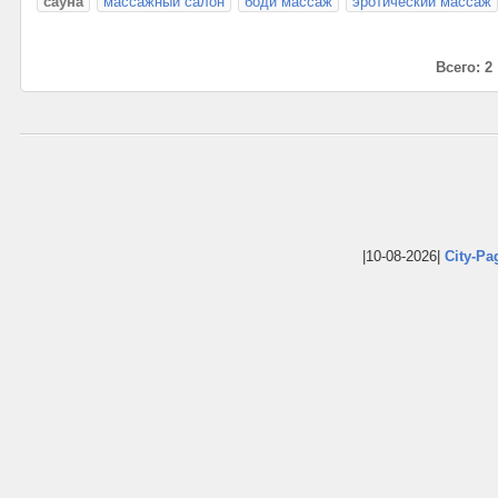
сауна
массажный салон
боди массаж
эротический массаж
Всего: 2
|10-08-2026|
City-Pa