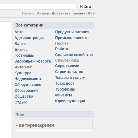
Начало
|
Казань
|
Добавить страницу
|
RSS
Все категории
Авто
Продукты питания
Администрация
Промышленность
Прочее
Банки
Работа
Бизнес
Сельское хозяйство
Гостиницы
Спецтехника
Здоровье и красота
Справочники
Интернет
Строительство
Культура
Товары и услуги
Недвижимость
Транспорт
Оборудование
Турфирмы
Образование
Финансы
Общество
Юриспруденция
Отдых
Тэги
-
ветеринарния