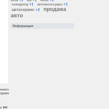
bmw
kia
lexus
+1
+1
ssangyong
автоаксессуары
продажа
автосервис
+2
авто
Информация
енного
родажа
да:
843