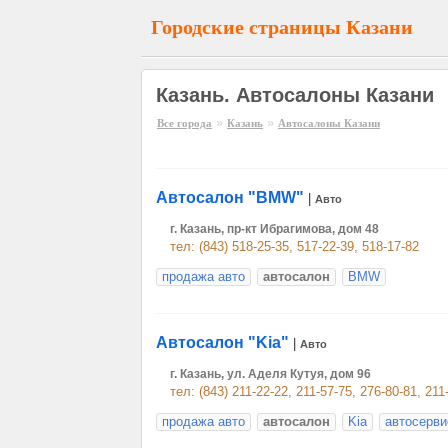
Городские страницы Казани
Казань. Автосалоны Казани
»
»
Все города
Казань
Автосалоны Казани
Автосалон "BMW"
|
Авто
г. Казань, пр-кт Ибрагимова, дом 48
тел: (843) 518-25-35, 517-22-39, 518-17-82
продажа авто
автосалон
BMW
Автосалон "Kia"
|
Авто
г. Казань, ул. Аделя Кутуя, дом 96
тел: (843) 211-22-22, 211-57-75, 276-80-81, 211
продажа авто
автосалон
Kia
автосерви