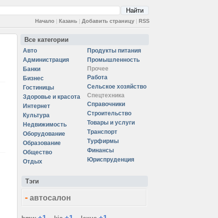
Начало
|
Казань
|
Добавить страницу
|
RSS
Все категории
Авто
Продукты питания
Администрация
Промышленность
Прочее
Банки
Работа
Бизнес
Сельское хозяйство
Гостиницы
Спецтехника
Здоровье и красота
Справочники
Интернет
Строительство
Культура
Товары и услуги
Недвижимость
Транспорт
Оборудование
Турфирмы
Образование
Финансы
Общество
Юриспруденция
Отдых
Тэги
-
автосалон
+1
+1
+1